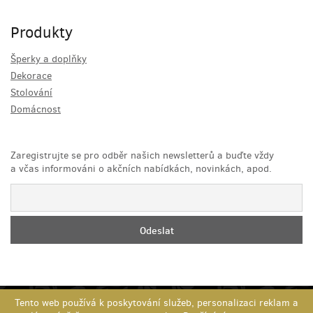
Produkty
Šperky a doplňky
Dekorace
Stolování
Domácnost
Zaregistrujte se pro odběr našich newsletterů a buďte vždy
a včas informováni o akčních nabídkách, novinkách, apod.
Tento web používá k poskytování služeb, personalizaci reklam a
Copyright 2026
Advantage-fl.cz s.r.o.
- Všechna práva vyhrazena,