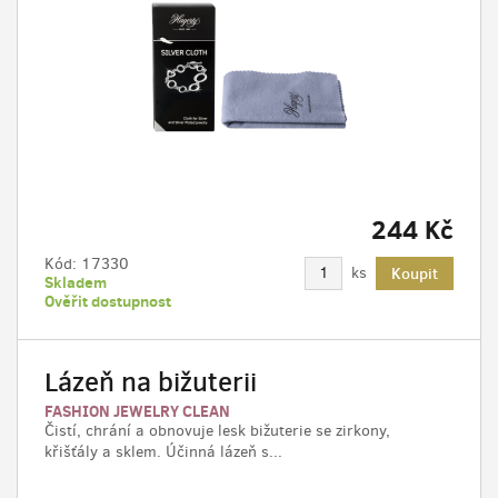
244 Kč
Kód:
17330
ks
Koupit
Skladem
Ověřit dostupnost
Lázeň na bižuterii
FASHION JEWELRY CLEAN
Čistí, chrání a obnovuje lesk bižuterie se zirkony,
křišťály a sklem. Účinná lázeň s...