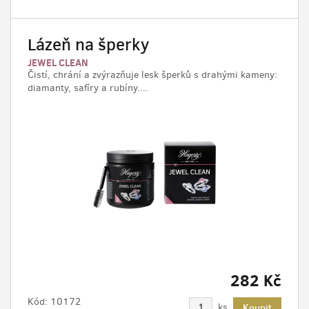
Lázeň na šperky
JEWEL CLEAN
Čistí, chrání a zvýrazňuje lesk šperků s drahými kameny:
diamanty, safíry a rubíny....
282 Kč
Kód:
10172
ks
Koupit