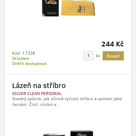
244 Kč
Kód:
17328
ks
Koupit
Skladem
Ověřit dostupnost
Lázeň na stříbro
SILVER CLEAN PERSONAL
Snadný způsob, jak účinně vyčistit stříbro a zamezit jeho
černání. Čistí, chrání a...