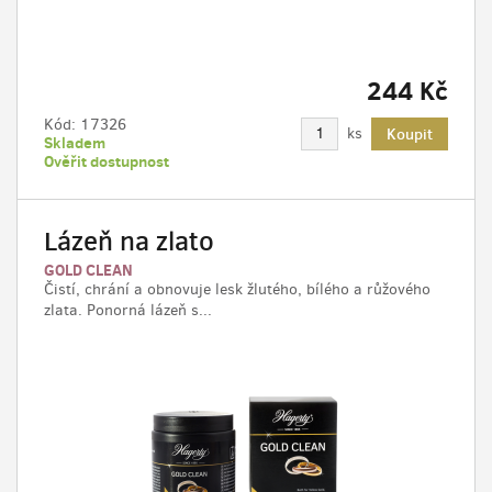
244 Kč
Kód:
17326
ks
Koupit
Skladem
Ověřit dostupnost
Lázeň na zlato
GOLD CLEAN
Čistí, chrání a obnovuje lesk žlutého, bílého a růžového
zlata. Ponorná lázeň s...