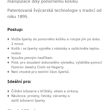
manipulace díky ponornému košíku.
Patentovaná švýcarská technologie s tradicí od
roku 1895.
Postup:
Vložte šperky do ponorného košíku a rotujte jím po dobu
2 minut.
Košík i se šperky vyjměte z nádobky a opláchněte teplou
vodou.
Vysušte jemným hadříkem.
Poté, pro dosažení dokonalého výsledku, vyleštěte pomocí
Fashion Jewelry Cloth od Hagerty.
Není vhodné pro textilní části šperků.
Ideální pro:
Čištění bižuterie s křišťály, sklem a zirkony.
Náušnice, prsteny, řetízky, náramky a
další bižuterní šperky.