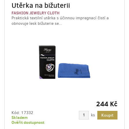
Utěrka na bižuterii
FASHION JEWELRY CLOTH
Praktická textilní utěrka s účinnou impregnací čistí a
obnovuje lesk bižuterie se...
244 Kč
Kód:
17332
ks
Koupit
Skladem
Ověřit dostupnost