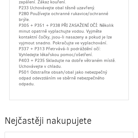
zapálení. Zákaz kouření.
P233 Uchovávejte obal těsně uzavřený.
P280 Používejte ochranné rukavice/ochranné
brýle.
P305 + P351 + P338 PŘI ZASAŽENÍ OČÍ: Několik
minut opatrně vyplachujte vodou. Vyjměte
kontaktní čočky, jsou-li nasazeny a pokud je lze
vyjmout snadno. Pokračujte ve vyplachování.
P337 + P313 Přetrvává-li podráždění očí:
Vyhledejte lékařskou pomoc/ošetření.
P403 + P235 Skladujte na dobře větraném místě.
Uchovávejte v chladu.
P501 Odstraňte obsah/obal jako nebezpečný
odpad odevzdáním ve sběrně nebezpečného
odpadu.
Nejčastěji nakupujete