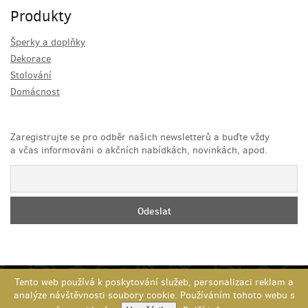
Produkty
Šperky a doplňky
Dekorace
Stolování
Domácnost
Zaregistrujte se pro odběr našich newsletterů a buďte vždy
a včas informováni o akčních nabídkách, novinkách, apod.
Tento web používá k poskytování služeb, personalizaci reklam a
Copyright 2026
Advantage-fl.cz s.r.o.
- Všechna práva vyhrazena,
analýze návštěvnosti soubory cookie. Používáním tohoto webu s
porušení autorských práv se trestá dle zákona České republiky.