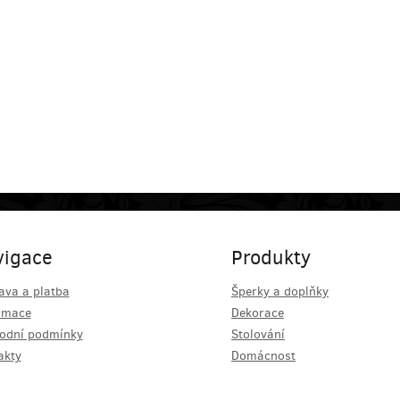
vigace
Produkty
ava a platba
Šperky a doplňky
amace
Dekorace
odní podmínky
Stolování
akty
Domácnost