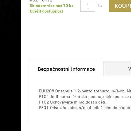
Kód:
10172
KOUP
Skladem více než 10 ks
ks
Ověřit dostupnost
V
Bezpečnostní informace
EUH208 Obsahuje 1,2-benzoisothiazolin-3-on. Můž
P101 Je-li nutná lékařská pomoc, mějte po ruce o
P102 Uchovávejte mimo dosah dětí.
P501 Odstraňte obsah/obal odložením do nádob 