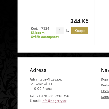
244 Kč
Kód:
17324
ks
Koupit
Skladem
Ověřit dostupnost
Adresa
Na
Advantage-fl.cz s.r.o.
Dopr
Soukenická 11
Rekl
110 00 Praha 1
Obch
Tel.:
605 216 756
(+420)
Kont
E-mail:
info@hagerty.cz