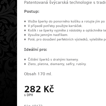
Patentovaná švýcarská technologie s tradi
Postup:
Vložte šperky do ponorného košíku a rotujte jím po
V případě potřeby použijte kartáček.
Košík i se šperky vyjměte z nádobky a opláchněte t
Vysušte jemným hadříkem.
Poté, pro dosažení perfektních výsledků, vyleštěte 
Ideální pro:
Čištění šperků s drahými kameny.
Zlato, platina, diamanty, safíry, rubíny.
Obsah 170 ml.
282 Kč
s DPH