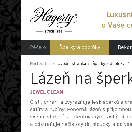
Luxusn
o Vaše c
Péče o
Šperky a doplňky
Dekor
Nacházíte se:
Úvodní stránka
Šperky a doplňky
Lázeň na šper
JEWEL CLEAN
Čistí, chrání a zvýrazňuje lesk šperků s 
safíry a rubíny. Ponorná lázeň s příjemnou
svému složení s patentovanými zvlhčujícími
a odstraňuje nečistoty do hloubky a do vš