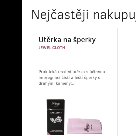
Nejčastěji nakupu
Utěrka na šperky
JEWEL CLOTH
Praktická textilní utěrka s účinnou
impregnací čistí a leští šperky s
drahými kameny:...