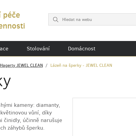
í péče
ennosti
ace
Stolování
Domácnost
Hagerty JEWEL CLEAN
Lázeň na šperky - JEWEL CLEAN
ky
drahými kameny: diamanty,
 květinovou vůní, díky
 činidly, účinně narušuje
ech záhybů šperku.