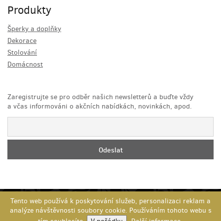
Produkty
Šperky a doplňky
Dekorace
Stolování
Domácnost
Zaregistrujte se pro odběr našich newsletterů a buďte vždy
a včas informováni o akčních nabídkách, novinkách, apod.
Tento web používá k poskytování služeb, personalizaci reklam a
Copyright 2026
Advantage-fl.cz s.r.o.
- Všechna práva vyhrazena,
analýze návštěvnosti soubory cookie. Používáním tohoto webu s
porušení autorských práv se trestá dle zákona České republiky.